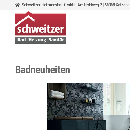
Schweitzer Heizungsbau GmbH | Am Hohlweg 2 | 56368 Katzene
SCHWEITZER-
Heizungsbau
HEIZUNGSBAU
GMBH
Badneuheiten