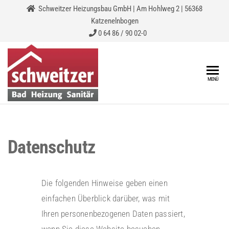
Schweitzer Heizungsbau GmbH | Am Hohlweg 2 | 56368
Katzenelnbogen
0 64 86 / 90 02-0
SCHWEITZER-
Heizungsbau
MENÜ
HEIZUNGSBAU
GMBH
Datenschutz
Die folgenden Hinweise geben einen
einfachen Überblick darüber, was mit
Ihren personenbezogenen Daten passiert,