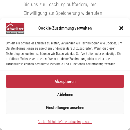
Sie uns zur Löschung auffordern, Ihre
Einwilligung zur Speicherung widerrufen
oder der Zweck für die Datenspeicherung
Cookie-Zustimmung verwalten
entfällt (z. B. nach abgeschlossener
Bearbeitung Ihres Anliegens). Zwingende
Um dir ein optimales Erlebnis zu bieten, verwenden wir Technologien wie Cookies, um
gesetzliche Bestimmungen –
Geräteinformationen zu speichern und/oder darauf zuzugreifen. Wenn du diesen
Technologien zustimmst, können wir Daten wie das Surfverhalten oder eindeutige IDs
insbesondere gesetzliche
auf dieser Website verarbeiten. Wenn du deine Zustimmung nicht erteilst oder
zurückziehst, können bestimmte Merkmale und Funktionen beeinträchtigt werden.
Aufbewahrungsfristen – bleiben
unberührt.
Akzeptieren
Ablehnen
Plugins und Tools
YouTube
Einstellungen ansehen
Diese Website bindet Videos der Website
Cookie-Richtlinie
Datenschutz
Impressum
YouTube ein. Betreiber der Website ist die