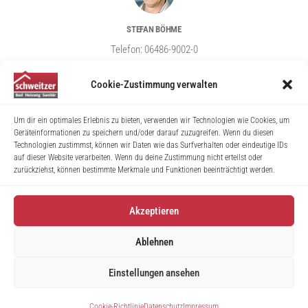
STEFAN BÖHME
Telefon: 06486-9002-0
Email: info@schweitzer-heizungsbau.de
Cookie-Zustimmung verwalten
Um dir ein optimales Erlebnis zu bieten, verwenden wir Technologien wie Cookies, um
Geräteinformationen zu speichern und/oder darauf zuzugreifen. Wenn du diesen
Technologien zustimmst, können wir Daten wie das Surfverhalten oder eindeutige IDs
auf dieser Website verarbeiten. Wenn du deine Zustimmung nicht erteilst oder
zurückziehst, können bestimmte Merkmale und Funktionen beeinträchtigt werden.
LEISTUNGEN
ÜBER UNS
Akzeptieren
Bad, Sanitär, Fliesen
Unternehmen
Ablehnen
Heizungssysteme
Fachabholmarkt
Erneuerbare Energien
Beratung und Planung
Einstellungen ansehen
Haustechnik
Partner
Cookie-Richtlinie
Datenschutz
Impressum