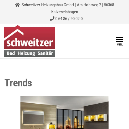
Schweitzer Heizungsbau GmbH | Am Hohlweg 2 | 56368
Katzenelnbogen
0 64 86 / 90 02-0
SCHWEITZER-
Heizungsbau
MENÜ
HEIZUNGSBAU
GMBH
Trends